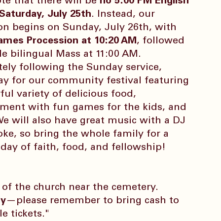
te that there will be 
no 5:00 PM English 
Saturday, July 25th
. Instead, our 
on begins on Sunday, July 26th, with 
ames Procession at 10:20 AM
, followed 
le bilingual Mass at 11:00 AM.
ely following the Sunday service, 
ay for our community festival featuring 
ul variety of delicious food, 
nment with fun games for the kids, and 
 We will also have great music with a DJ 
ke, so bring the whole family for a 
 day of faith, food, and fellowship!
k of the church near the cemetery.
ly
—please remember to bring cash to 
e tickets."