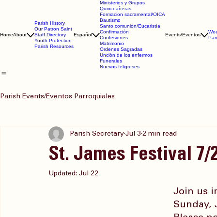
Ministerios y Grupos
Quinceañeras
Formacion sacramental/OICA
Bautismo
Parish History
Santo comunión/Eucaristía
Our Patron Saint
Confirmación
Wee
Home
About
Staff Directory
Español
Events/Eventos
Confesiones
Par
Youth Protection
Matrimonio
Parish Resources
Ordenes Sagradas
Unción de los enfermos
Funerales
Nuevos feligreses
Parish Events/Eventos Parroquiales
Parish Secretary
Jul 3
2 min read
St. James Festival 7/
Updated:
Jul 22
Join us i
Sunday, J