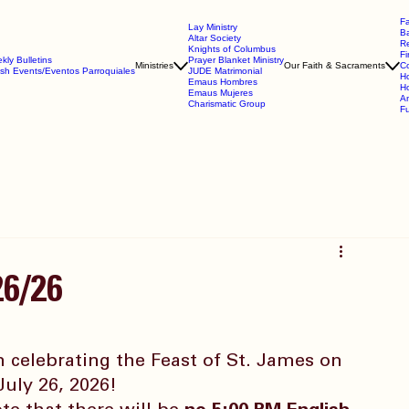
Fa
Lay Ministry
B
Altar Society
Re
Knights of Columbus
Fi
kly Bulletins
Prayer Blanket Ministry
Ministries
Our Faith & Sacraments
Co
ish Events/Eventos Parroquiales
JUDE Matrimonial
Ho
Emaus Hombres
Ho
Emaus Mujeres
An
Charismatic Group
Fu
26/26
n celebrating the Feast of St. James on 
uly 26, 2026!