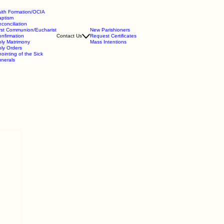
ith Formation/OCIA
aptism
conciliation
rst Communion/Eucharist
New Parishioners
nfirmation
Contact Us
Request Certificates
ly Matrimony
Mass Intentions
ly Orders
ointing of the Sick
nerals