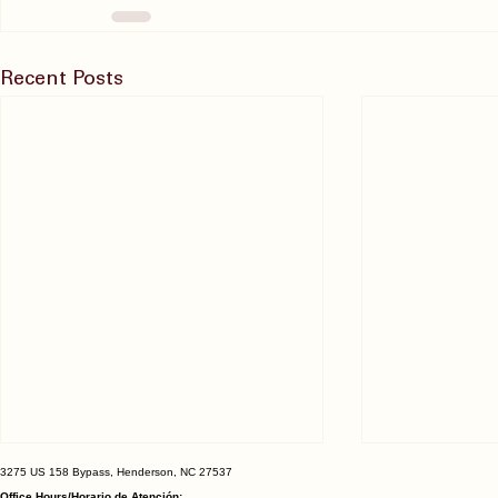
Recent Posts
3275 US 158 Bypass, Henderson, NC 27537
Thank you Tita and Welcome
Office Hours/Horario de Atención: