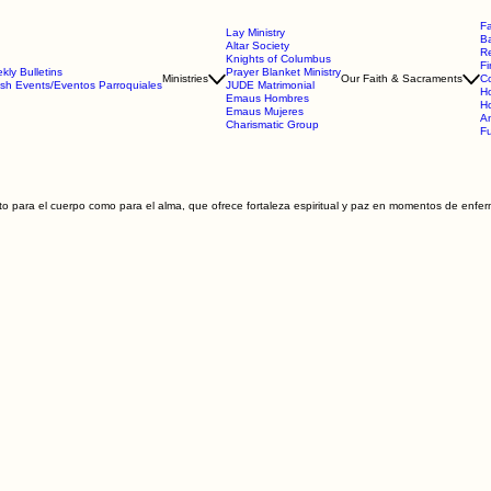
Fa
Lay Ministry
B
Altar Society
Re
Knights of Columbus
Fi
kly Bulletins
Prayer Blanket Ministry
Ministries
Our Faith & Sacraments
Co
ish Events/Eventos Parroquiales
JUDE Matrimonial
Ho
Emaus Hombres
Ho
Emaus Mujeres
An
Charismatic Group
Fu
 para el cuerpo como para el alma, que ofrece fortaleza espiritual y paz en momentos de enfer