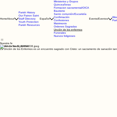
Ministerios y Grupos
Quinceañeras
Formacion sacramental/OICA
Bautismo
Parish History
Santo comunión/Eucaristía
Our Patron Saint
Confirmación
Wee
Home
About
Staff Directory
Español
Events/Eventos
Confesiones
Par
Youth Protection
Matrimonio
Parish Resources
Ordenes Sagradas
Unción de los enfermos
Funerales
Nuevos feligreses
Nuestra fe
Unción de los Enfermos
La Unción de los Enfermos es un encuentro sagrado con Cristo: un sacramento de sanación tanto