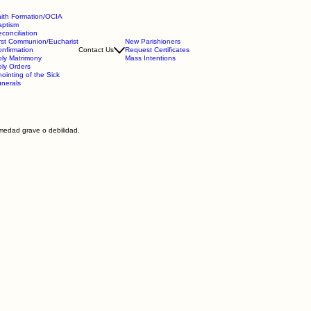
ith Formation/OCIA
aptism
conciliation
rst Communion/Eucharist
New Parishioners
nfirmation
Contact Us
Request Certificates
ly Matrimony
Mass Intentions
ly Orders
ointing of the Sick
nerals
medad grave o debilidad.